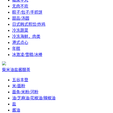
撒尿牛丸
无肉不欢
粽子/包子/手抓饼
甜品/汤圆
日式韩式煎饺/炸鸡
冷冻蔬菜
冷冻海鲜，肉类
港式点心
年糕
冰激凌/雪糕/冰棒
柴米油盐酱醋茶
五谷丰登
米/面粉
面条/米粉/河粉
油/芝麻油/花椒油/辣椒油
盐
酱油