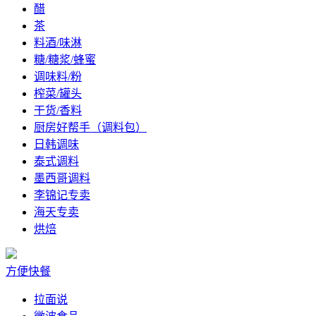
醋
茶
料酒/味淋
糖/糖浆/蜂蜜
调味料/粉
榨菜/罐头
干货/香料
厨房好帮手（调料包）
日韩调味
泰式调料
墨西哥调料
李锦记专卖
海天专卖
烘焙
方便快餐
拉面说