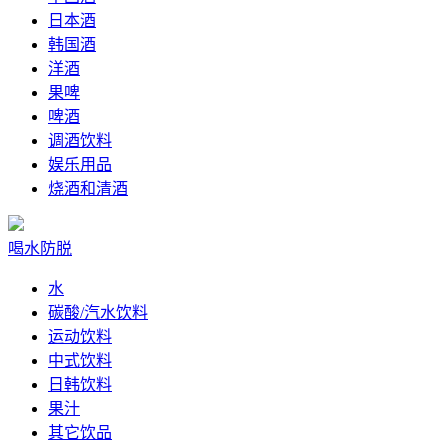
日本酒
韩国酒
洋酒
果啤
啤酒
调酒饮料
娱乐用品
烧酒和清酒
喝水防脱
水
碳酸/汽水饮料
运动饮料
中式饮料
日韩饮料
果汁
其它饮品