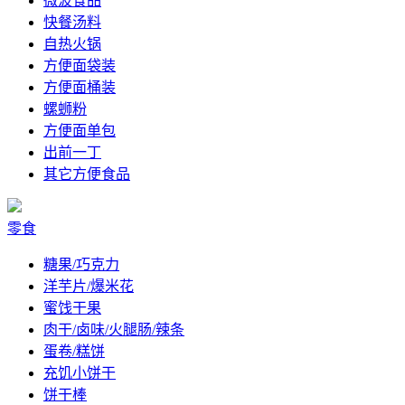
微波食品
快餐汤料
自热火锅
方便面袋装
方便面桶装
螺蛳粉
方便面单包
出前一丁
其它方便食品
零食
糖果/巧克力
洋芋片/爆米花
蜜饯干果
肉干/卤味/火腿肠/辣条
蛋卷/糕饼
充饥小饼干
饼干棒