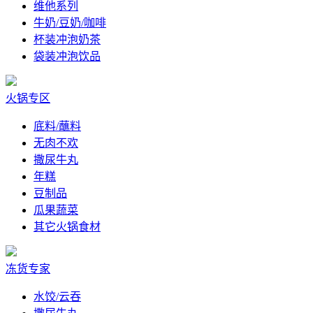
维他系列
牛奶/豆奶/咖啡
杯装冲泡奶茶
袋装冲泡饮品
火锅专区
底料/蘸料
无肉不欢
撒尿牛丸
年糕
豆制品
瓜果蔬菜
其它火锅食材
冻货专家
水饺/云吞