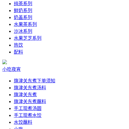
纯茶系列
鲜奶系列
奶盖系列
水果茶系列
沙冰系列
水果芝芝系列
热饮
配料
小吃夜宵
旗津关东煮下单须知
旗津关东煮汤料
旗津关东煮
旗津关东煮蘸料
手工现煮汤圆
手工现煮水饺
水饺蘸料