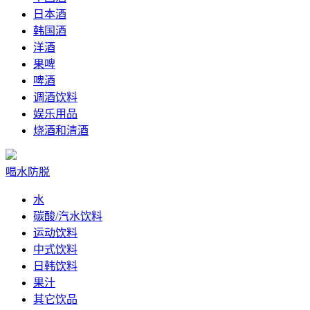
日本酒
韩国酒
洋酒
果啤
啤酒
调酒饮料
娱乐用品
烧酒和清酒
喝水防脱
水
碳酸/汽水饮料
运动饮料
中式饮料
日韩饮料
果汁
其它饮品