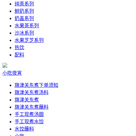
纯茶系列
鲜奶系列
奶盖系列
水果茶系列
沙冰系列
水果芝芝系列
热饮
配料
小吃夜宵
旗津关东煮下单须知
旗津关东煮汤料
旗津关东煮
旗津关东煮蘸料
手工现煮汤圆
手工现煮水饺
水饺蘸料