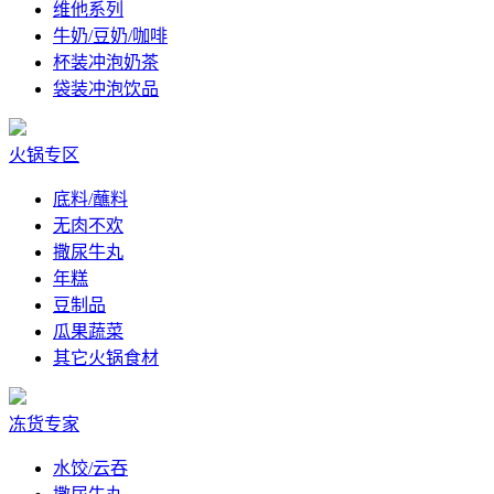
维他系列
牛奶/豆奶/咖啡
杯装冲泡奶茶
袋装冲泡饮品
火锅专区
底料/蘸料
无肉不欢
撒尿牛丸
年糕
豆制品
瓜果蔬菜
其它火锅食材
冻货专家
水饺/云吞