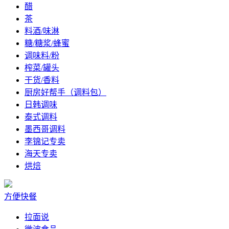
醋
茶
料酒/味淋
糖/糖浆/蜂蜜
调味料/粉
榨菜/罐头
干货/香料
厨房好帮手（调料包）
日韩调味
泰式调料
墨西哥调料
李锦记专卖
海天专卖
烘焙
方便快餐
拉面说