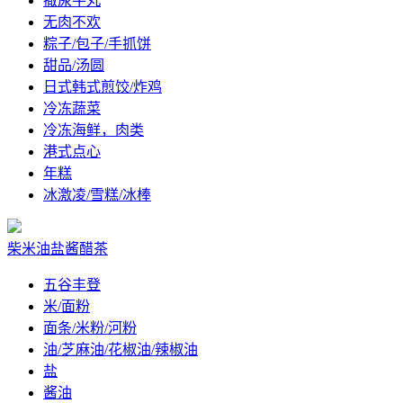
撒尿牛丸
无肉不欢
粽子/包子/手抓饼
甜品/汤圆
日式韩式煎饺/炸鸡
冷冻蔬菜
冷冻海鲜，肉类
港式点心
年糕
冰激凌/雪糕/冰棒
柴米油盐酱醋茶
五谷丰登
米/面粉
面条/米粉/河粉
油/芝麻油/花椒油/辣椒油
盐
酱油