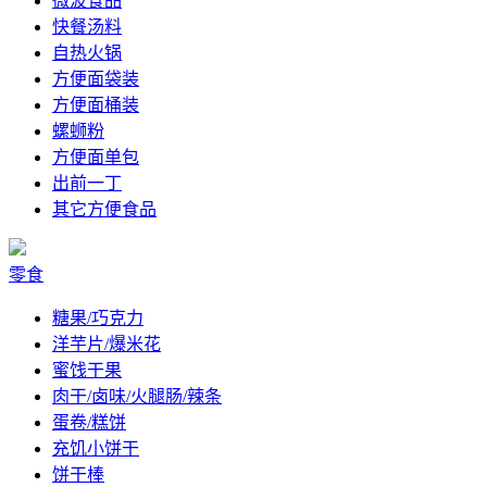
微波食品
快餐汤料
自热火锅
方便面袋装
方便面桶装
螺蛳粉
方便面单包
出前一丁
其它方便食品
零食
糖果/巧克力
洋芋片/爆米花
蜜饯干果
肉干/卤味/火腿肠/辣条
蛋卷/糕饼
充饥小饼干
饼干棒