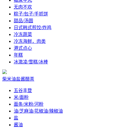
撒尿牛丸
无肉不欢
粽子/包子/手抓饼
甜品/汤圆
日式韩式煎饺/炸鸡
冷冻蔬菜
冷冻海鲜，肉类
港式点心
年糕
冰激凌/雪糕/冰棒
柴米油盐酱醋茶
五谷丰登
米/面粉
面条/米粉/河粉
油/芝麻油/花椒油/辣椒油
盐
酱油