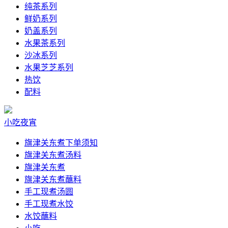
纯茶系列
鲜奶系列
奶盖系列
水果茶系列
沙冰系列
水果芝芝系列
热饮
配料
小吃夜宵
旗津关东煮下单须知
旗津关东煮汤料
旗津关东煮
旗津关东煮蘸料
手工现煮汤圆
手工现煮水饺
水饺蘸料