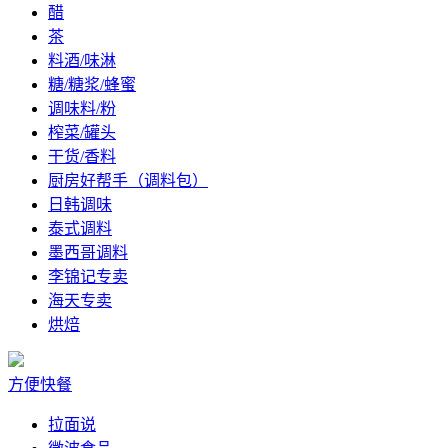
醋
茶
料酒/味淋
糖/糖浆/蜂蜜
调味料/粉
榨菜/罐头
干货/香料
厨房好帮手（调料包）
日韩调味
泰式调料
墨西哥调料
李锦记专卖
海天专卖
烘焙
方便快餐
拉面说