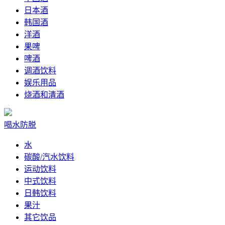
日本酒
韩国酒
洋酒
果啤
啤酒
调酒饮料
娱乐用品
烧酒和清酒
喝水防脱
水
碳酸/汽水饮料
运动饮料
中式饮料
日韩饮料
果汁
其它饮品