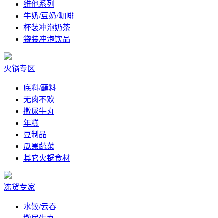
维他系列
牛奶/豆奶/咖啡
杯装冲泡奶茶
袋装冲泡饮品
火锅专区
底料/蘸料
无肉不欢
撒尿牛丸
年糕
豆制品
瓜果蔬菜
其它火锅食材
冻货专家
水饺/云吞