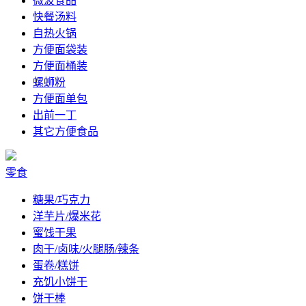
微波食品
快餐汤料
自热火锅
方便面袋装
方便面桶装
螺蛳粉
方便面单包
出前一丁
其它方便食品
零食
糖果/巧克力
洋芋片/爆米花
蜜饯干果
肉干/卤味/火腿肠/辣条
蛋卷/糕饼
充饥小饼干
饼干棒