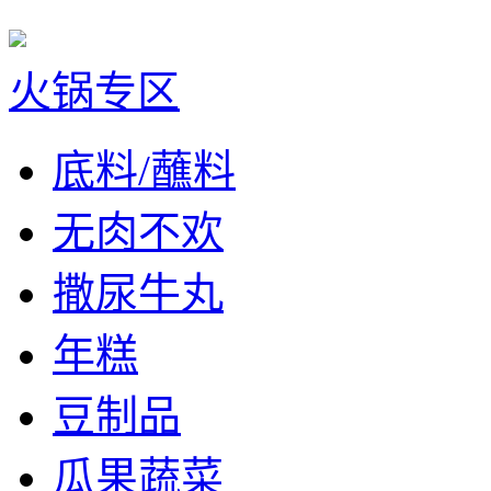
火锅专区
底料/蘸料
无肉不欢
撒尿牛丸
年糕
豆制品
瓜果蔬菜