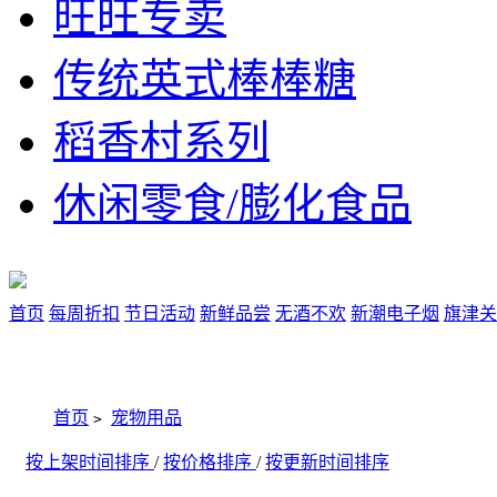
旺旺专卖
传统英式棒棒糖
稻香村系列
休闲零食/膨化食品
首页
每周折扣
节日活动
新鲜品尝
无酒不欢
新潮电子烟
旗津关
首页
宠物用品
>
按上架时间排序
/
按价格排序
/
按更新时间排序