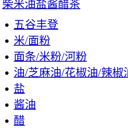
柴米油盐酱醋茶
五谷丰登
米/面粉
面条/米粉/河粉
油/芝麻油/花椒油/辣椒
盐
酱油
醋