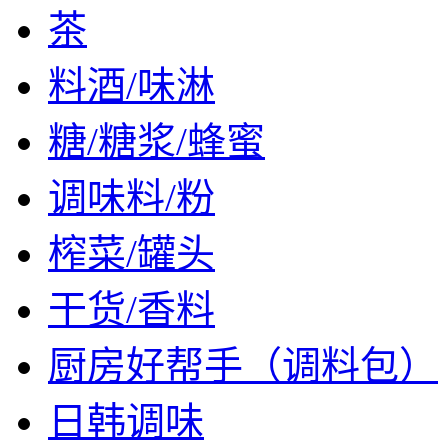
茶
料酒/味淋
糖/糖浆/蜂蜜
调味料/粉
榨菜/罐头
干货/香料
厨房好帮手（调料包）
日韩调味