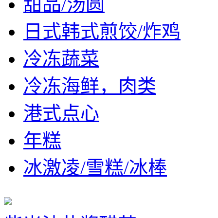
甜品/汤圆
日式韩式煎饺/炸鸡
冷冻蔬菜
冷冻海鲜，肉类
港式点心
年糕
冰激凌/雪糕/冰棒