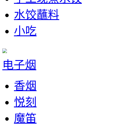
水饺蘸料
小吃
电子烟
香烟
悦刻
魔笛