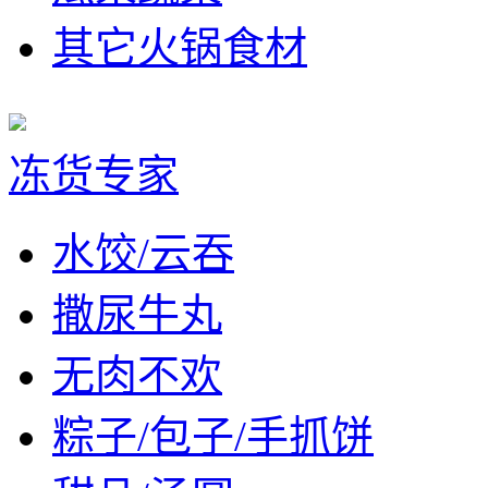
其它火锅食材
冻货专家
水饺/云吞
撒尿牛丸
无肉不欢
粽子/包子/手抓饼