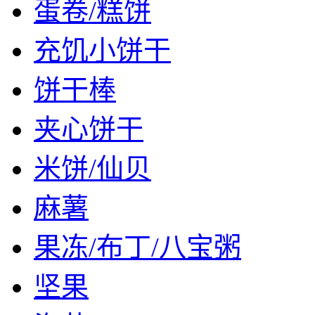
蛋卷/糕饼
充饥小饼干
饼干棒
夹心饼干
米饼/仙贝
麻薯
果冻/布丁/八宝粥
坚果