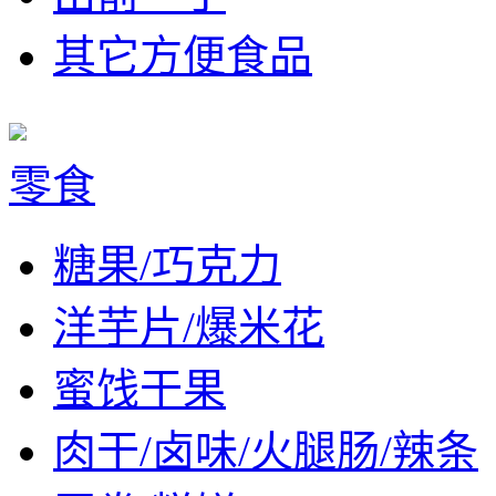
其它方便食品
零食
糖果/巧克力
洋芋片/爆米花
蜜饯干果
肉干/卤味/火腿肠/辣条