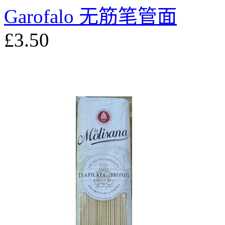
Garofalo 无筋笔管面
£3.50