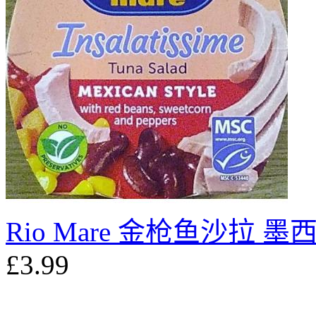
Rio Mare 金枪鱼沙拉 
£3.99