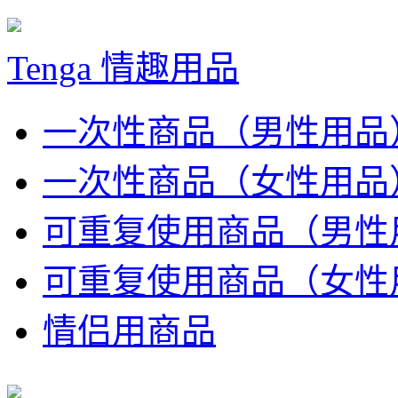
Tenga 情趣用品
一次性商品（男性用品
一次性商品（女性用品
可重复使用商品（男性
可重复使用商品（女性
情侣用商品