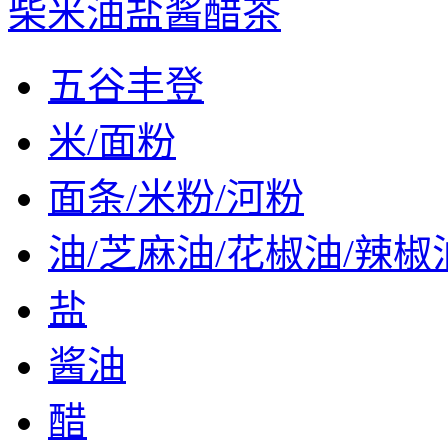
柴米油盐酱醋茶
五谷丰登
米/面粉
面条/米粉/河粉
油/芝麻油/花椒油/辣椒
盐
酱油
醋