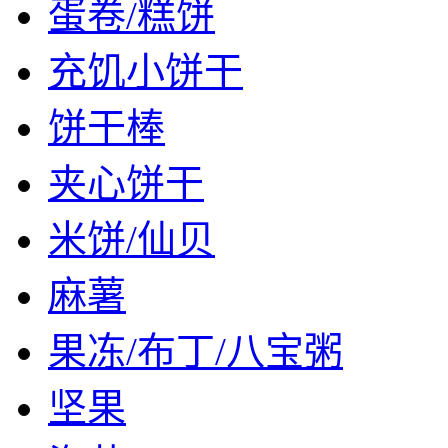
蛋卷/糕饼
充饥小饼干
饼干棒
夹心饼干
米饼/仙贝
麻薯
果冻/布丁/八宝粥
坚果