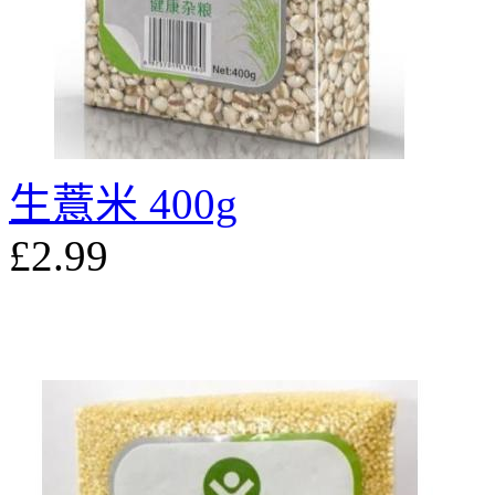
生薏米 400g
£2.99