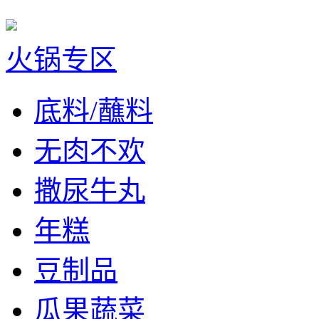
火锅专区
底料/蘸料
无肉不欢
撒尿牛丸
年糕
豆制品
瓜果蔬菜