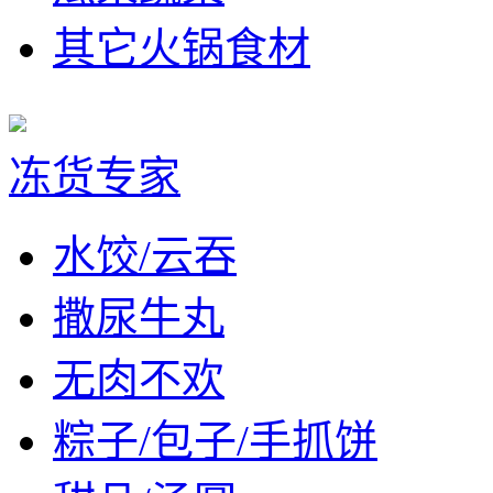
其它火锅食材
冻货专家
水饺/云吞
撒尿牛丸
无肉不欢
粽子/包子/手抓饼