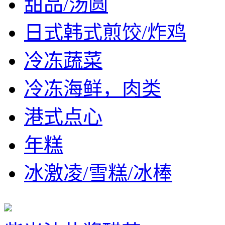
甜品/汤圆
日式韩式煎饺/炸鸡
冷冻蔬菜
冷冻海鲜，肉类
港式点心
年糕
冰激凌/雪糕/冰棒