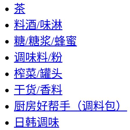
茶
料酒/味淋
糖/糖浆/蜂蜜
调味料/粉
榨菜/罐头
干货/香料
厨房好帮手（调料包）
日韩调味