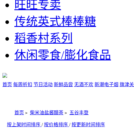
旺旺专卖
传统英式棒棒糖
稻香村系列
休闲零食/膨化食品
首页
每周折扣
节日活动
新鲜品尝
无酒不欢
新潮电子烟
旗津关
首页
柴米油盐酱醋茶
五谷丰登
>
>
按上架时间排序
/
按价格排序
/
按更新时间排序