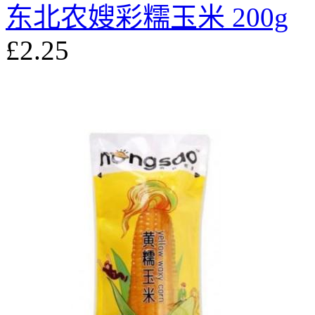
东北农嫂彩糯玉米 200g
£2.25