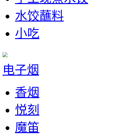
水饺蘸料
小吃
电子烟
香烟
悦刻
魔笛