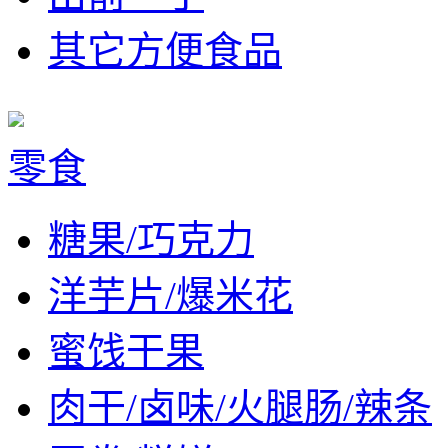
其它方便食品
零食
糖果/巧克力
洋芋片/爆米花
蜜饯干果
肉干/卤味/火腿肠/辣条