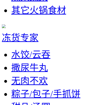
其它火锅食材
冻货专家
水饺/云吞
撒尿牛丸
无肉不欢
粽子/包子/手抓饼