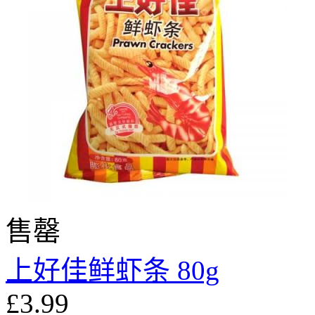
售罄
上好佳鲜虾条 80g
£3.99