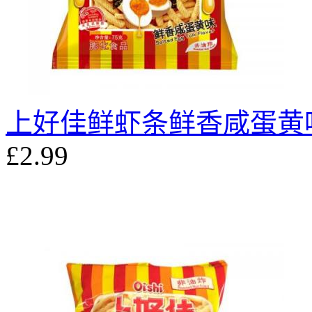
上好佳鲜虾条鲜香咸蛋黄味 
£2.99