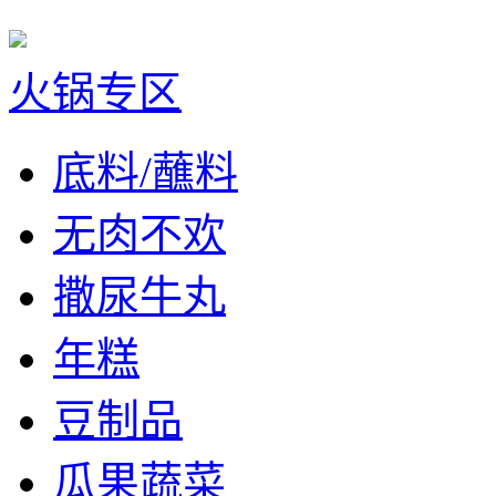
火锅专区
底料/蘸料
无肉不欢
撒尿牛丸
年糕
豆制品
瓜果蔬菜