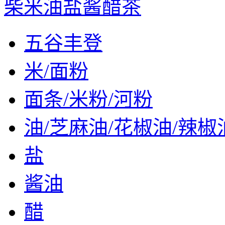
柴米油盐酱醋茶
五谷丰登
米/面粉
面条/米粉/河粉
油/芝麻油/花椒油/辣椒
盐
酱油
醋