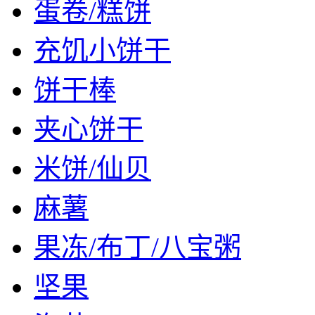
蛋卷/糕饼
充饥小饼干
饼干棒
夹心饼干
米饼/仙贝
麻薯
果冻/布丁/八宝粥
坚果