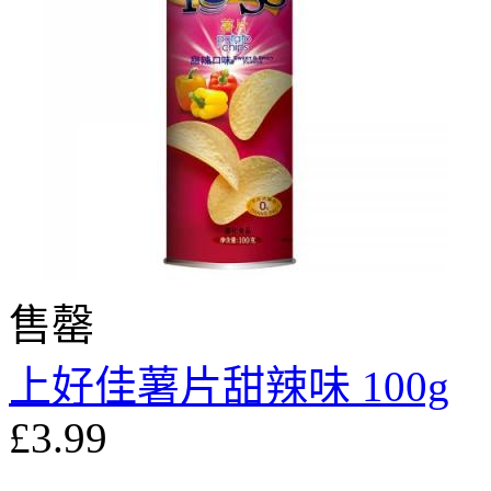
售罄
上好佳薯片甜辣味 100g
£3.99