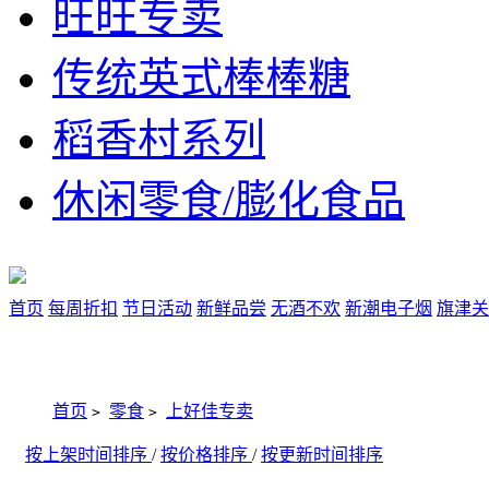
旺旺专卖
传统英式棒棒糖
稻香村系列
休闲零食/膨化食品
首页
每周折扣
节日活动
新鲜品尝
无酒不欢
新潮电子烟
旗津关
首页
零食
上好佳专卖
>
>
按上架时间排序
/
按价格排序
/
按更新时间排序