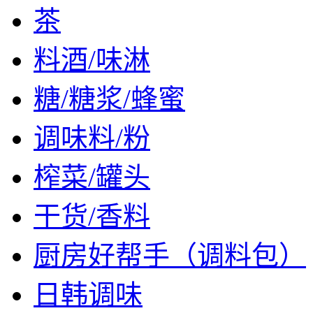
茶
料酒/味淋
糖/糖浆/蜂蜜
调味料/粉
榨菜/罐头
干货/香料
厨房好帮手（调料包）
日韩调味