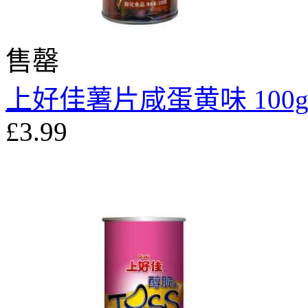
售罄
上好佳薯片咸蛋黄味 100
£3.99