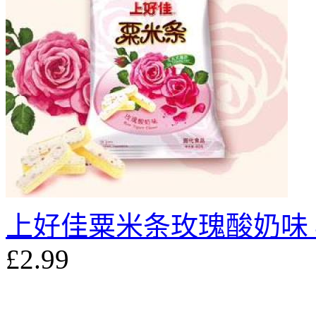
上好佳粟米条玫瑰酸奶味 4
£2.99