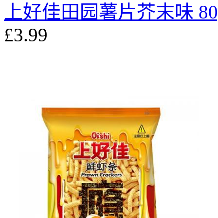
上好佳田园薯片芥末味 80
£3.99