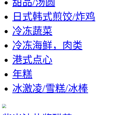
甜品/汤圆
日式韩式煎饺/炸鸡
冷冻蔬菜
冷冻海鲜，肉类
港式点心
年糕
冰激凌/雪糕/冰棒