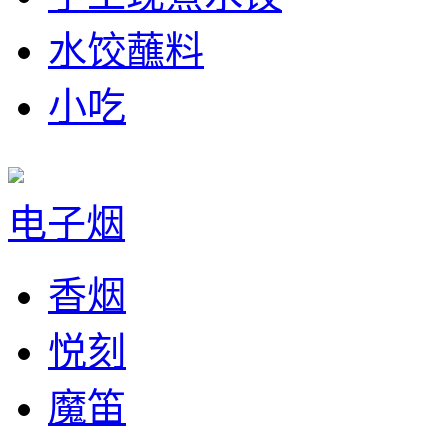
水饺蘸料
小吃
电子烟
香烟
悦刻
魔笛