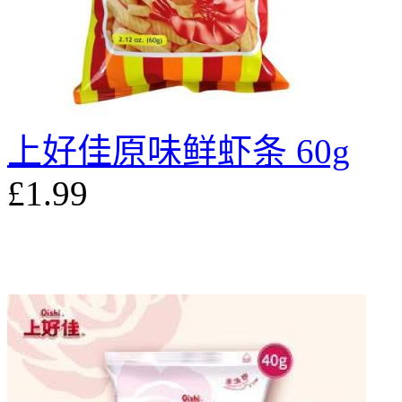
上好佳原味鲜虾条 60g
£1.99