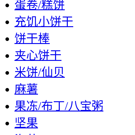
蛋卷/糕饼
充饥小饼干
饼干棒
夹心饼干
米饼/仙贝
麻薯
果冻/布丁/八宝粥
坚果