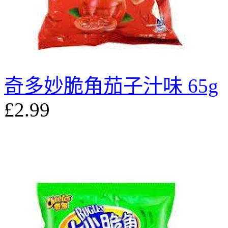
奇多妙脆角茄子汁味 65g
£2.99