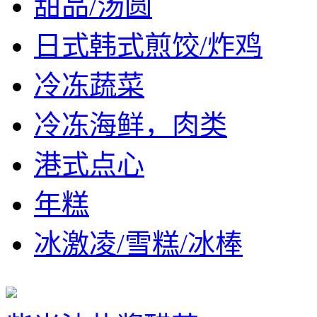
甜品/汤圆
日式韩式煎饺/炸鸡
冷冻蔬菜
冷冻海鲜，肉类
港式点心
年糕
冰激凌/雪糕/冰棒