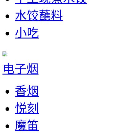
水饺蘸料
小吃
电子烟
香烟
悦刻
魔笛