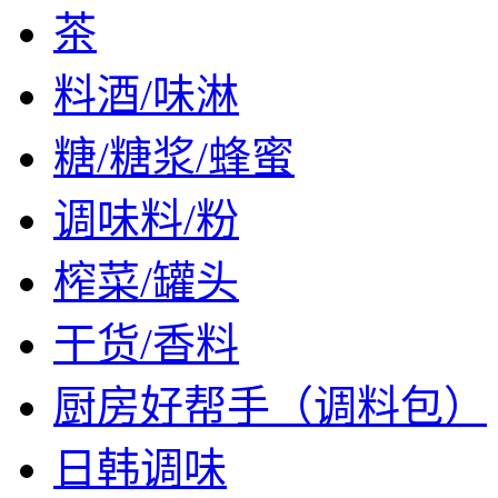
茶
料酒/味淋
糖/糖浆/蜂蜜
调味料/粉
榨菜/罐头
干货/香料
厨房好帮手（调料包）
日韩调味