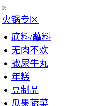
火锅专区
底料/蘸料
无肉不欢
撒尿牛丸
年糕
豆制品
瓜果蔬菜