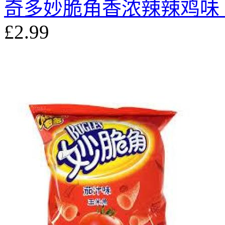
奇多妙脆角香浓辣辣鸡味 6
£2.99