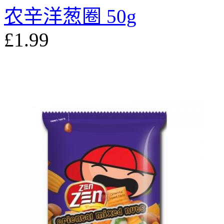
农辛洋葱圈 50g
£1.99