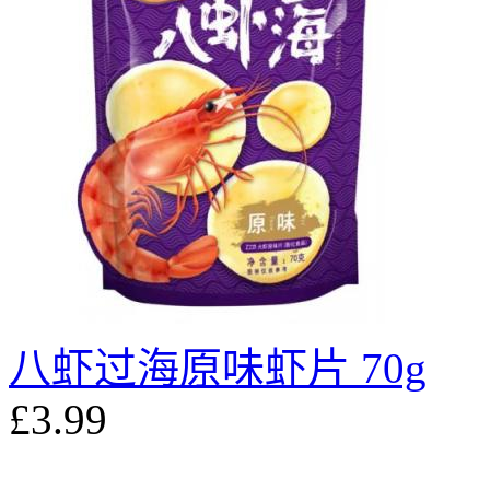
八虾过海原味虾片 70g
£3.99