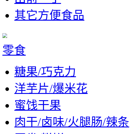
其它方便食品
零食
糖果/巧克力
洋芋片/爆米花
蜜饯干果
肉干/卤味/火腿肠/辣条