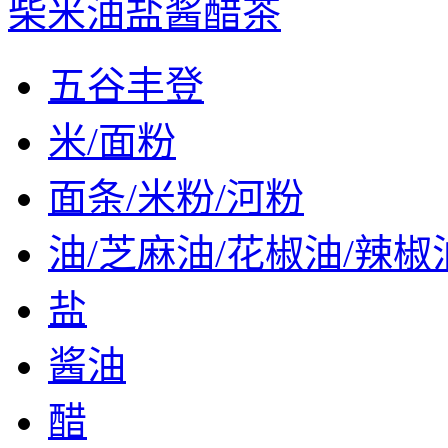
柴米油盐酱醋茶
五谷丰登
米/面粉
面条/米粉/河粉
油/芝麻油/花椒油/辣椒
盐
酱油
醋