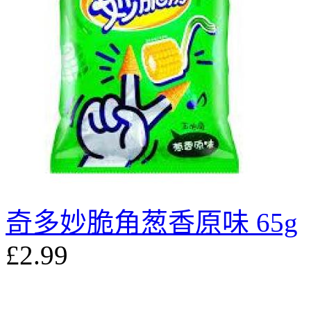
奇多妙脆角葱香原味 65g
£2.99