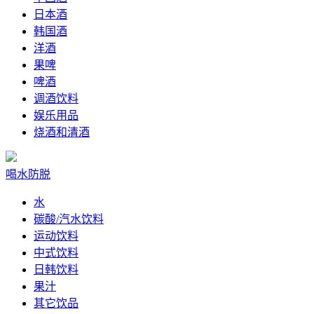
日本酒
韩国酒
洋酒
果啤
啤酒
调酒饮料
娱乐用品
烧酒和清酒
喝水防脱
水
碳酸/汽水饮料
运动饮料
中式饮料
日韩饮料
果汁
其它饮品