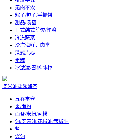
撒尿牛丸
无肉不欢
粽子/包子/手抓饼
甜品/汤圆
日式韩式煎饺/炸鸡
冷冻蔬菜
冷冻海鲜，肉类
港式点心
年糕
冰激凌/雪糕/冰棒
柴米油盐酱醋茶
五谷丰登
米/面粉
面条/米粉/河粉
油/芝麻油/花椒油/辣椒油
盐
酱油