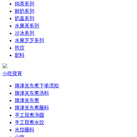
纯茶系列
鲜奶系列
奶盖系列
水果茶系列
沙冰系列
水果芝芝系列
热饮
配料
小吃夜宵
旗津关东煮下单须知
旗津关东煮汤料
旗津关东煮
旗津关东煮蘸料
手工现煮汤圆
手工现煮水饺
水饺蘸料