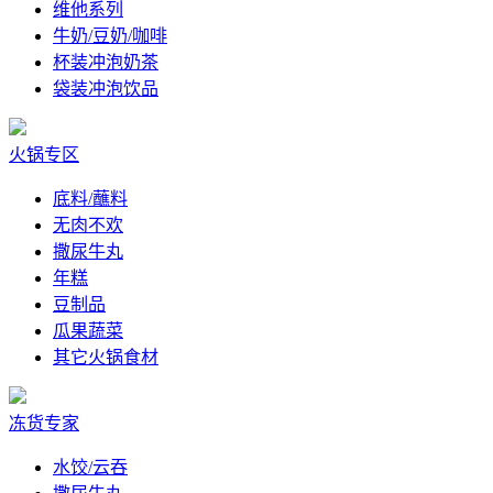
维他系列
牛奶/豆奶/咖啡
杯装冲泡奶茶
袋装冲泡饮品
火锅专区
底料/蘸料
无肉不欢
撒尿牛丸
年糕
豆制品
瓜果蔬菜
其它火锅食材
冻货专家
水饺/云吞