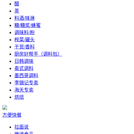
醋
茶
料酒/味淋
糖/糖浆/蜂蜜
调味料/粉
榨菜/罐头
干货/香料
厨房好帮手（调料包）
日韩调味
泰式调料
墨西哥调料
李锦记专卖
海天专卖
烘焙
方便快餐
拉面说