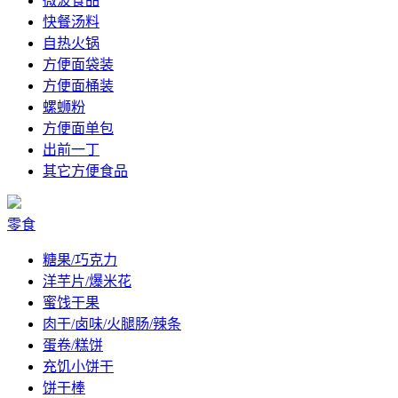
微波食品
快餐汤料
自热火锅
方便面袋装
方便面桶装
螺蛳粉
方便面单包
出前一丁
其它方便食品
零食
糖果/巧克力
洋芋片/爆米花
蜜饯干果
肉干/卤味/火腿肠/辣条
蛋卷/糕饼
充饥小饼干
饼干棒