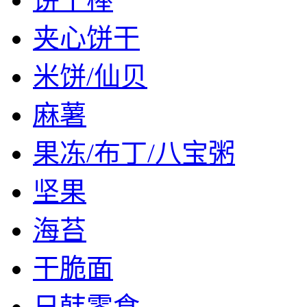
夹心饼干
米饼/仙贝
麻薯
果冻/布丁/八宝粥
坚果
海苔
干脆面
日韩零食