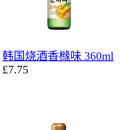
韩国烧酒香橼味 360ml
£7.75