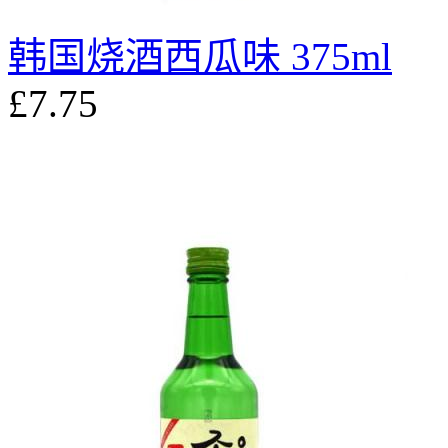
韩国烧酒西瓜味 375ml
£7.75