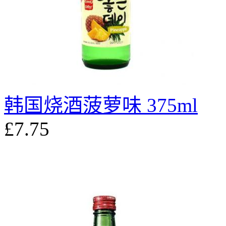
韩国烧酒菠萝味 375ml
£7.75