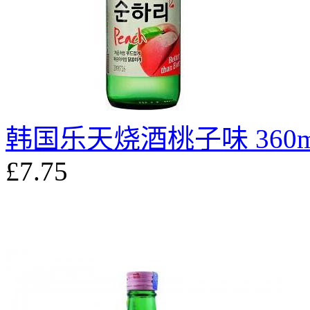
韩国乐天烧酒桃子味 360m
£7.75