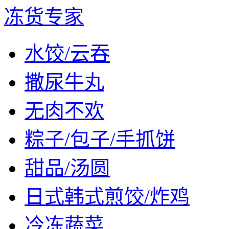
冻货专家
水饺/云吞
撒尿牛丸
无肉不欢
粽子/包子/手抓饼
甜品/汤圆
日式韩式煎饺/炸鸡
冷冻蔬菜