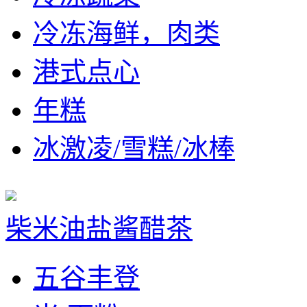
冷冻海鲜，肉类
港式点心
年糕
冰激凌/雪糕/冰棒
柴米油盐酱醋茶
五谷丰登