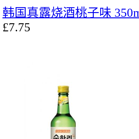
韩国真露烧酒桃子味 350m
£7.75