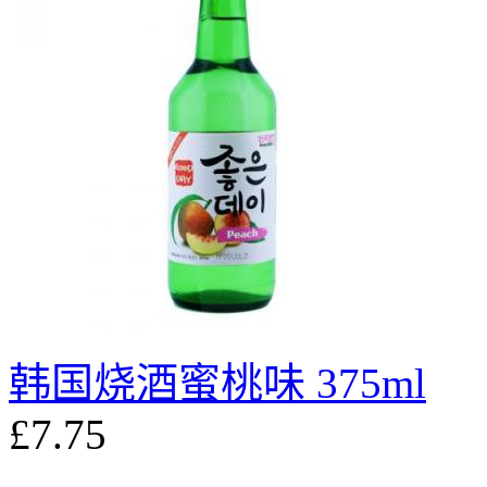
韩国烧酒蜜桃味 375ml
£7.75