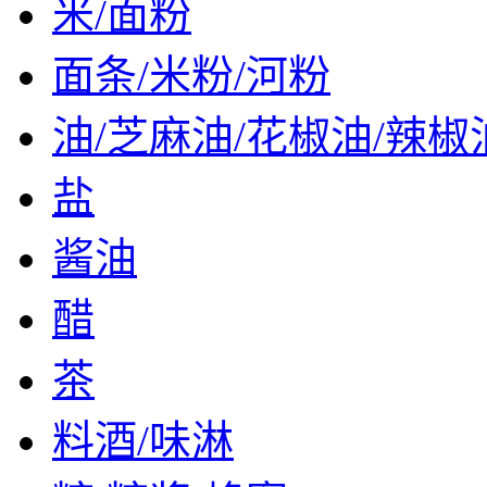
米/面粉
面条/米粉/河粉
油/芝麻油/花椒油/辣椒
盐
酱油
醋
茶
料酒/味淋