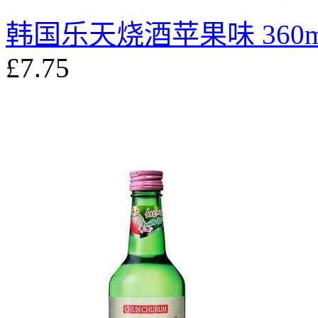
韩国乐天烧酒苹果味 360m
£7.75