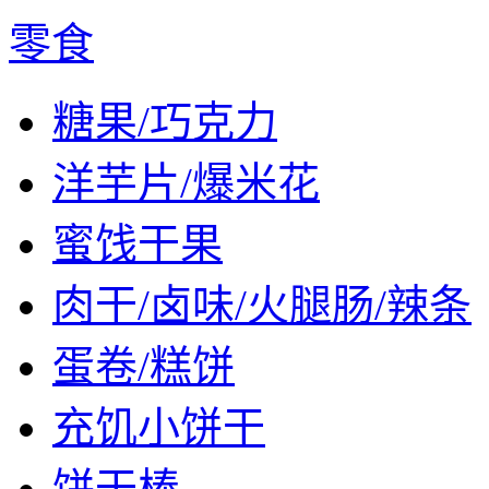
零食
糖果/巧克力
洋芋片/爆米花
蜜饯干果
肉干/卤味/火腿肠/辣条
蛋卷/糕饼
充饥小饼干
饼干棒