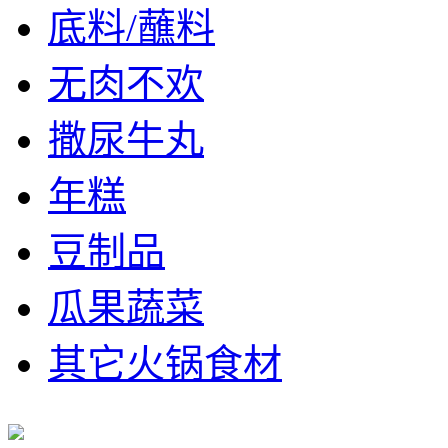
底料/蘸料
无肉不欢
撒尿牛丸
年糕
豆制品
瓜果蔬菜
其它火锅食材