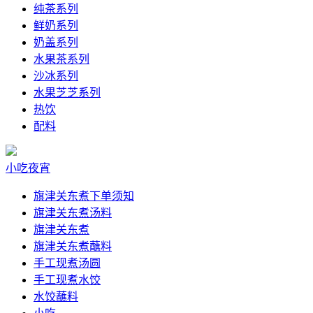
纯茶系列
鲜奶系列
奶盖系列
水果茶系列
沙冰系列
水果芝芝系列
热饮
配料
小吃夜宵
旗津关东煮下单须知
旗津关东煮汤料
旗津关东煮
旗津关东煮蘸料
手工现煮汤圆
手工现煮水饺
水饺蘸料