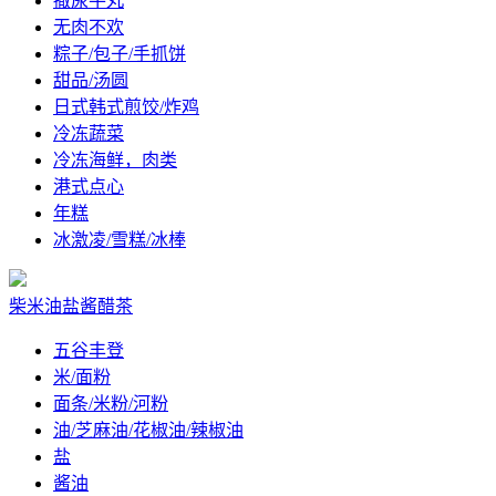
撒尿牛丸
无肉不欢
粽子/包子/手抓饼
甜品/汤圆
日式韩式煎饺/炸鸡
冷冻蔬菜
冷冻海鲜，肉类
港式点心
年糕
冰激凌/雪糕/冰棒
柴米油盐酱醋茶
五谷丰登
米/面粉
面条/米粉/河粉
油/芝麻油/花椒油/辣椒油
盐
酱油