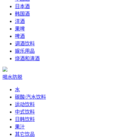
日本酒
韩国酒
洋酒
果啤
啤酒
调酒饮料
娱乐用品
烧酒和清酒
喝水防脱
水
碳酸/汽水饮料
运动饮料
中式饮料
日韩饮料
果汁
其它饮品