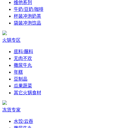
维他系列
牛奶/豆奶/咖啡
杯装冲泡奶茶
袋装冲泡饮品
火锅专区
底料/蘸料
无肉不欢
撒尿牛丸
年糕
豆制品
瓜果蔬菜
其它火锅食材
冻货专家
水饺/云吞