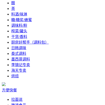
醋
茶
料酒/味淋
糖/糖浆/蜂蜜
调味料/粉
榨菜/罐头
干货/香料
厨房好帮手（调料包）
日韩调味
泰式调料
墨西哥调料
李锦记专卖
海天专卖
烘焙
方便快餐
拉面说