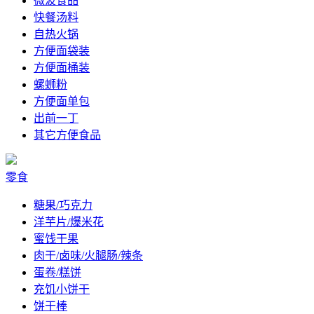
微波食品
快餐汤料
自热火锅
方便面袋装
方便面桶装
螺蛳粉
方便面单包
出前一丁
其它方便食品
零食
糖果/巧克力
洋芋片/爆米花
蜜饯干果
肉干/卤味/火腿肠/辣条
蛋卷/糕饼
充饥小饼干
饼干棒